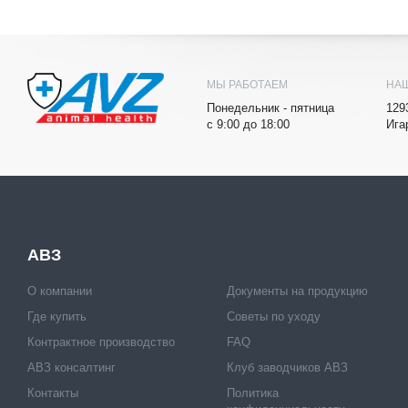
МЫ РАБОТАЕМ
НА
Понедельник - пятница
129
с 9:00 до 18:00
Ига
АВЗ
О компании
Документы на продукцию
Где купить
Советы по уходу
Контрактное производство
FAQ
АВЗ консалтинг
Клуб заводчиков АВЗ
Контакты
Политика