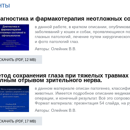
нты
агностика и фармакотерапия неотложных с
в данной работе, в кратком описании, опублико
заболеваний у кошек и собак, проявляющиеся п
глазных патологий, лечение путем хирургическо
и фото патологий глаз.
Авторы: Олейник В.В.
СКАЧАТЬ (PDF, 12 MB)
тод сохранения глаза при тяжелых травмах 
лным отрывом зрительного нерва.
в данном материале описан патогенез, классифи
животных. Имеется подробное описание медикам
операции, и конечный результат. Всё это сопро
Формат материала: презентация 54 слайда, на р
Авторы: Олейник В.В.
СКАЧАТЬ (PDF, 17 MB)