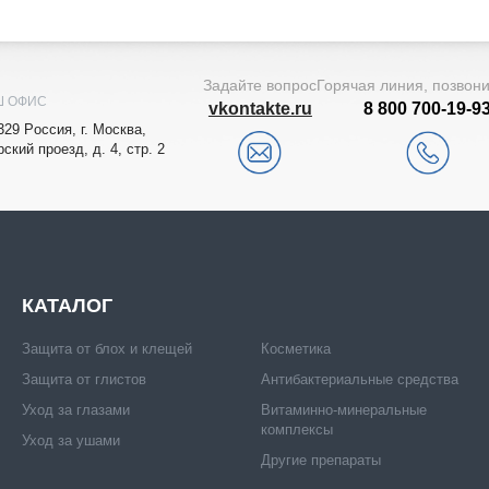
Задайте вопрос
Горячая линия, позвон
Ш ОФИС
vkontakte.ru
8 800 700-19-9
329
Рoccия,
г. Мocквa
,
рский проезд, д. 4, стр. 2
КАТАЛОГ
Защита от блох и клещей
Косметика
Защита от глистов
Антибактериальные средства
Уход за глазами
Витаминно-минеральные
комплексы
Уход за ушами
Другие препараты