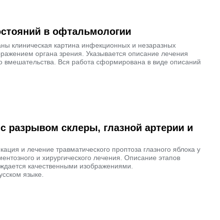
остояний в офтальмологии
ваны клиническая картина инфекционных и незаразных
оражением органа зрения. Указывается описание лечения
го вмешательства. Вся работа сформирована в виде описаний
с разрывом склеры, глазной артерии и
кация и лечение травматического проптоза глазного яблока у
ентозного и хирургического лечения. Описание этапов
вождается качественными изображениями.
усском языке.