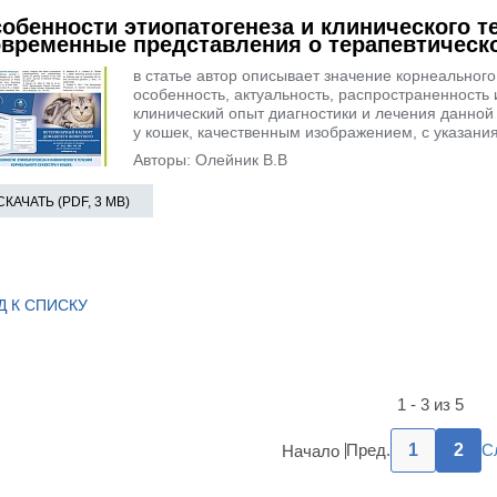
обенности этиопатогенеза и клинического т
временные представления о терапевтическ
в статье автор описывает значение корнеального
особенность, актуальность, распространенность 
клинический опыт диагностики и лечения данной
у кошек, качественным изображением, с указани
Авторы: Олейник В.В
СКАЧАТЬ (PDF, 3 MB)
Д К СПИСКУ
1 - 3 из 5
Пред.
1
2
С
Начало