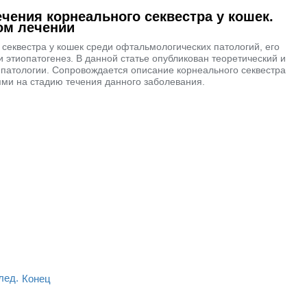
ечения корнеального секвестра у кошек.
ом лечении
 секвестра у кошек среди офтальмологических патологий, его
и этиопатогенез. В данной статье опубликован теоретический и
 патологии. Сопровождается описание корнеального секвестра
ями на стадию течения данного заболевания.
лед.
Конец