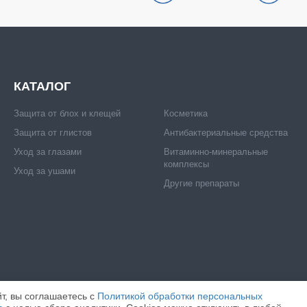
КАТАЛОГ
Защита от блох и клещей
Косметика
Защита от глистов
Антибактериальные средства
Уход за глазами
Витаминно-минеральные
комплексы
Уход за ушами
Другие препараты
т, вы соглашаетесь c
Политикой обработки персональных