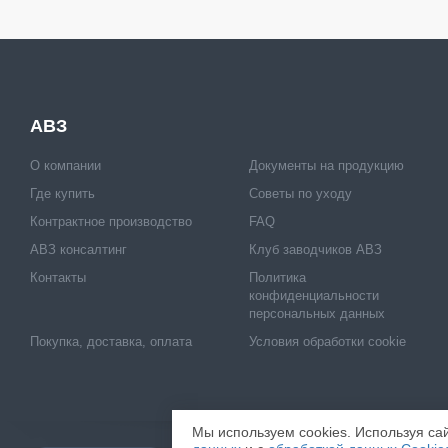
АВЗ
О компании
Документы на продукцию
Где купить
Советы по уходу
Контрактное производство
FAQ
АВЗ консалтинг
Клуб заводчиков АВЗ
Контакты
Политика
конфиденциальности
персональных данных
Покупка, доставка, оплата
Условия обработки cookie
Мы используем cookies. Используя сай