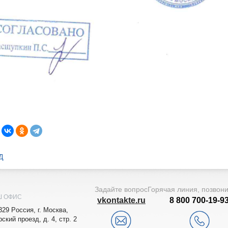
Д
Задайте вопрос
Горячая линия, позвон
Ш ОФИС
vkontakte.ru
8 800 700-19-9
329
Рoccия,
г. Мocквa
,
рский проезд, д. 4, стр. 2