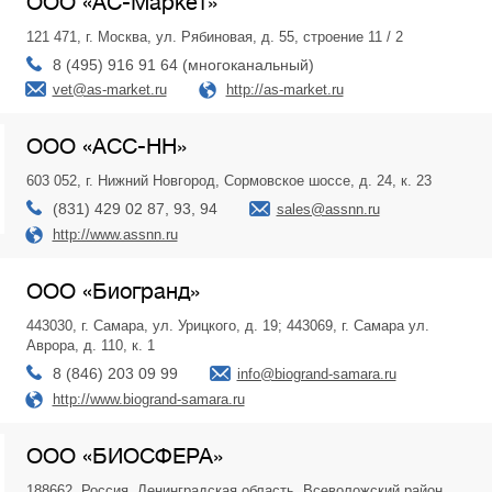
ООО «АС-Маркет»
121 471, г. Москва, ул. Рябиновая, д. 55, строение 11 / 2
8 (495) 916 91 64 (многоканальный)
vet@as-market.ru
http://as-market.ru
ООО «АСС-НН»
603 052, г. Нижний Новгород, Сормовское шоссе, д. 24, к. 23
(831) 429 02 87, 93, 94
sales@assnn.ru
http://www.assnn.ru
ООО «Биогранд»
443030, г. Самара, ул. Урицкого, д. 19; 443069, г. Самара ул.
Аврора, д. 110, к. 1
8 (846) 203 09 99
info@biogrand-samara.ru
http://www.biogrand-samara.ru
ООО «БИОСФЕРА»
188662, Россия, Ленинградская область, Всеволожский район,