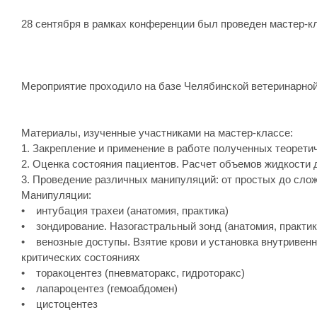
28 сентября в рамках конференции был проведен мастер-к
Мероприятие проходило на базе Челябинской ветеринарной
Материалы, изученные участниками на мастер-классе:
1. Закрепление и применение в работе полученных теоретич
2. Оценка состояния пациентов. Расчет объемов жидкости
3. Проведение различных манипуляций: от простых до сло
Манипуляции:
• интубация трахеи (анатомия, практика)
• зондирование. Назогастральный зонд (анатомия, практик
• венозные доступы. Взятие крови и установка внутривен
критических состояниях
• торакоцентез (пневматоракс, гидроторакс)
• лапароцентез (гемоабдомен)
• цистоцентез