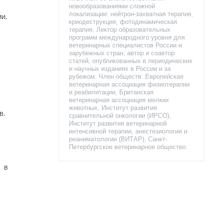
новообразованиями сложной
локализации: нейтрон-захватная терапия,
ии.
криодеструкция, фотодинамическая
терапия. Лектор образовательных
программ международного уровня для
ветеринарных специалистов России и
зарубежных стран; автор и соавтор
статей, опубликованных в периодических
и научных изданиях в России и за
рубежом. Член обществ: Европейская
ветеринарная ассоциация физиотерапии
и реабилитации, Британская
ветеринарная ассоциация мелких
животных, Институт развития
в.
сравнительной онкологии (ИРСО),
Институт развития ветеринарной
интенсивной терапии, анестезиологии и
реаниматологии (ВИТАР), Санкт-
Петербургское ветеринарное общество.
х в