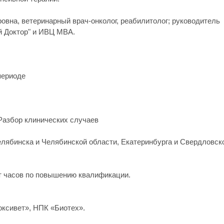
на, ветеринарный врач-онколог, реабилитолог; руководитель
й Доктор" и ИВЦ МВА.
периоде
 Разбор клинических случаев
лябинска и Челябинской области, Екатеринбурга и Свердловско
ет часов по повышению квалификации.
зоксивет», НПК «Биотех».