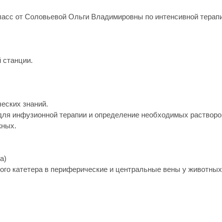
ласс от Соловьевой Ольги Владимировны по интенсивной терап
 станции.
еских знаний.
 для инфузионной терапии и определение необходимых растворо
жных.
а)
ного катетера в периферические и центральные вены у животны