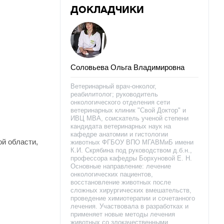
ДОКЛАДЧИКИ
Соловьева Ольга Владимировна
Ветеринарный врач-онколог,
реабилитолог; руководитель
онкологического отделения сети
ветеринарных клиник "Свой Доктор" и
ИВЦ МВА, соискатель ученой степени
кандидата ветеринарных наук на
кафедре анатомии и гистологии
й области,
животных ФГБОУ ВПО МГАВМиБ имени
К.И. Скрябина под руководством д.б.н.,
профессора кафедры Борхуновой Е. Н.
Основные направление: лечение
онкологических пациентов,
восстановление животных после
сложных хирургических вмешательств,
проведение химиотерапии и сочетанного
лечения. Участвовала в разработках и
применяет новые методы лечения
животных со злокачественными