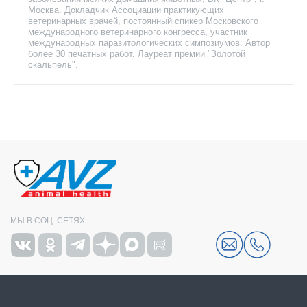
Москва. Докладчик Ассоциации практикующих
ветеринарных врачей, постоянный спикер Московского
международного ветеринарного конгресса, участник
международных паразитологических симпозиумов. Автор
более 30 печатных работ. Лауреат премии "Золотой
скальпель".
МЫ В СОЦ. СЕТЯХ