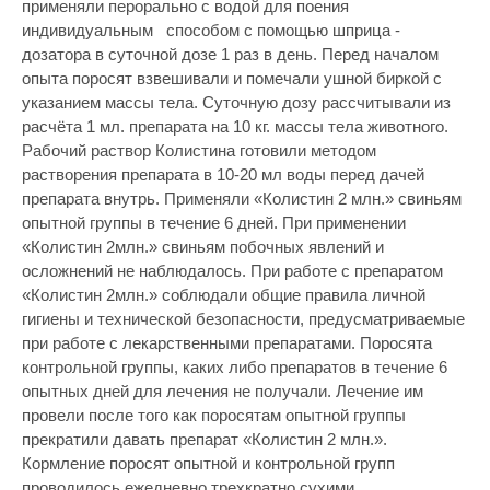
применяли перорально с водой для поения
индивидуальным способом с помощью шприца -
дозатора в суточной дозе 1 раз в день. Перед началом
опыта поросят взвешивали и помечали ушной биркой с
указанием массы тела. Суточную дозу рассчитывали из
расчёта 1 мл. препарата на 10 кг. массы тела животного.
Рабочий раствор Колистина готовили методом
растворения препарата в 10-20 мл воды перед дачей
препарата внутрь. Применяли «Колистин 2 млн.» свиньям
опытной группы в течение 6 дней. При применении
«Колистин 2млн.» свиньям побочных явлений и
осложнений не наблюдалось. При работе с препаратом
«Колистин 2млн.» соблюдали общие правила личной
гигиены и технической безопасности, предусматриваемые
при работе с лекарственными препаратами. Поросята
контрольной группы, каких либо препаратов в течение 6
опытных дней для лечения не получали. Лечение им
провели после того как поросятам опытной группы
прекратили давать препарат «Колистин 2 млн.».
Кормление поросят опытной и контрольной групп
проводилось ежедневно трехкратно сухими