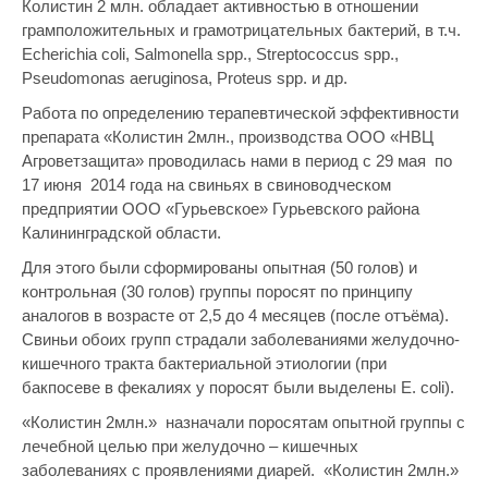
Колистин 2 млн. обладает активностью в отношении
грамположительных и грамотрицательных бактерий, в т.ч.
Echerichia coli, Salmonella spp., Streptococcus spp.,
Pseudomonas aeruginosa, Proteus spp. и др.
Работа по определению терапевтической эффективности
препарата «Колистин 2млн., производства ООО «НВЦ
Агроветзащита» проводилась нами в период с 29 мая по
17 июня 2014 года на свиньях в свиноводческом
предприятии ООО «Гурьевское» Гурьевского района
Калининградской области.
Для этого были сформированы опытная (50 голов) и
контрольная (30 голов) группы поросят по принципу
аналогов в возрасте от 2,5 до 4 месяцев (после отъёма).
Свиньи обоих групп страдали заболеваниями желудочно-
кишечного тракта бактериальной этиологии (при
бакпосеве в фекалиях у поросят были выделены E. coli).
«Колистин 2млн.» назначали поросятам опытной группы с
лечебной целью при желудочно – кишечных
заболеваниях с проявлениями диарей. «Колистин 2млн.»