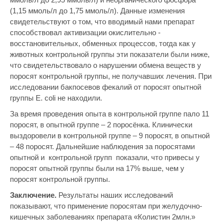
(1,15 ммоль/л до 1,75 ммоль/л). Данные изменения
свидетельствуют о том, что вводимый нами препарат
способствовал активизации окислительно -
восстановительных, обменных процессов, тогда как у
животных контрольной группы эти показатели были ниже,
что свидетельствовало о нарушении обмена веществ у
поросят контрольной группы, не получавших лечения. При
исследовании бакпосевов фекалий от поросят опытной
группы E. coli не находили.
За время проведения опыта в контрольной группе пало 11
поросят, в опытной группе – 2 поросёнка. Клинически
выздоровели в контрольной группе – 9 поросят, в опытной
– 48 поросят. Дальнейшие наблюдения за поросятами
опытной и контрольной групп показали, что привесы у
поросят опытной группы были на 17% выше, чем у
поросят контрольной группы.
Заключение.
Результаты наших исследований
показывают, что применение поросятам при желудочно-
кишечных заболеваниях препарата «Колистин 2млн.»