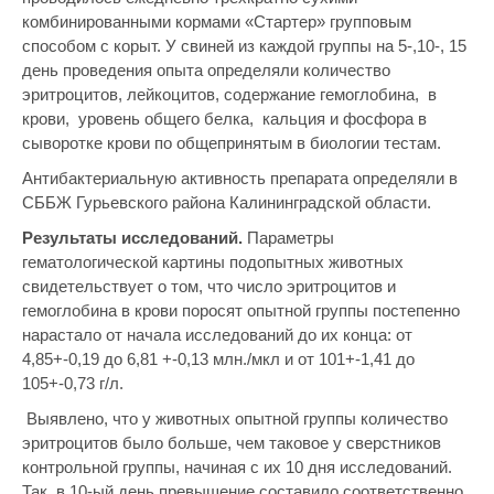
комбинированными кормами «Стартер» групповым
способом с корыт. У свиней из каждой группы на 5-,10-, 15
день проведения опыта определяли количество
эритроцитов, лейкоцитов, содержание гемоглобина, в
крови, уровень общего белка, кальция и фосфора в
сыворотке крови по общепринятым в биологии тестам.
Антибактериальную активность препарата определяли в
СББЖ Гурьевского района Калининградской области.
Результаты исследований.
Параметры
гематологической картины подопытных животных
свидетельствует о том, что число эритроцитов и
гемоглобина в крови поросят опытной группы постепенно
нарастало от начала исследований до их конца: от
4,85+-0,19 до 6,81 +-0,13 млн./мкл и от 101+-1,41 до
105+-0,73 г/л.
Выявлено, что у животных опытной группы количество
эритроцитов было больше, чем таковое у сверстников
контрольной группы, начиная с их 10 дня исследований.
Так, в 10-ый день превышение составило соответственно