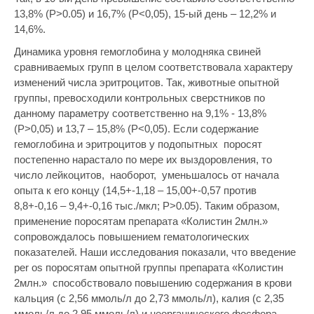
13,8% (Р>0.05) и 16,7% (P<0,05), 15-ый день – 12,2% и
14,6%.
Динамика уровня гемоглобина у молодняка свиней
сравниваемых групп в целом соответствовала характеру
изменений числа эритроцитов. Так, животные опытной
группы, превосходили контрольных сверстников по
данному параметру соответственно на 9,1% - 13,8%
(Р>0,05) и 13,7 – 15,8% (Р<0,05). Если содержание
гемоглобина и эритроцитов у подопытных поросят
постепенно нарастало по мере их выздоровления, то
число лейкоцитов, наоборот, уменьшалось от начала
опыта к его концу (14,5+-1,18 – 15,00+-0,57 против
8,8+-0,16 – 9,4+-0,16 тыс./мкл; Р>0.05). Таким образом,
применение поросятам препарата «Колистин 2млн.»
сопровождалось повышением гематологических
показателей. Наши исследования показали, что введение
per os поросятам опытной группы препарата «Колистин
2млн.» способствовало повышению содержания в крови
кальция (с 2,56 ммоль/л до 2,73 ммоль/л), калия (с 2,35
ммоль/л до 2,95 ммоль/л) и неорганического фосфора