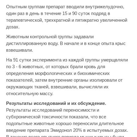
Опытным группам препарат вводили внутрижелудочно,
один раз в день в течение 15 и 90 суток подряд в
терапевтической, трехкратной и пятикратно увеличенной
дозах.
Животным контрольной группы задавали
дистиллированную воду. В начале и в конце опыта крыс
взвешивали.
На 91 сутки эксперимента из каждой группы умерщвляли
по 3 - 6 животных, от которых брали кровь для
определения морфологических и биохимических
показателей, затем внутренние органы изолировали от
окружающих тканей, взвешивали, вычисляли их
относительную массу.
Результаты исследований и их обсуждение.
Результаты исследований переносимости и
субхронической токсичности показали, что все
подопытные животные хорошо переносили длительное
введение препарата Эмидонол 20% в испытуемых дозах.
В течение всего опытного периода мыши и крысы были