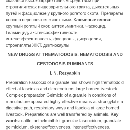
оказался высокоэффективным средством при
стронгилятозах пищеварительного тракта, дыхательных
путей и фасциолезе у крупного рогатого скота. Препараты
хорошо переносятся животными.
Ключевые слова:
крупный рогатый скот, антгельминтики, Фаскоцид,
Гельмицид, экстенсэффективность,
интенсэффективность, фасциолы, дикроцелии,
стронгиляты ЖКТ, диктиокаулы.
NEW DRUGS AT TREMATODOSIS, NEMATODOSIS AND
CESTODOSIS RUMINANTS
I. N. Rezyapkin
Preparation Fascocid of a granule has shown high trematodcid
effect at fasciolas and dicrocoeliums large horned livestock.
Complex preparation Gelmicid of a granule in conditions of
manufacture appeared highly effective means at strongylatis a
digestive path, respiratory ways and fasciola at large horned
livestock. Preparations are well transferred by animals.
Key
words:
cattle, anthelminthiki, granulae fascocidum, granulate
gelmicidum, ekstenseffectiveness, intenseffectiveness,