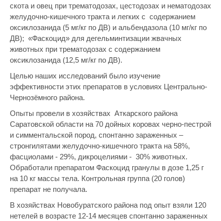
скота и овец при трематодозах, цестодозах и нематодозах
желудочно-кишечного тракта и легких с содержанием
оксиклозанида (5 мг/кг по ДВ) и альбендазола (10 мг/кг по
ДВ); «Фаскоцид» для дегельминтизации жвачных
животных при трематодозах с содержанием
оксиклозанида (12,5 мг/кг по ДВ).
Целью наших исследований было изучение
эффективности этих препаратов в условиях Центрально-
Чернозёмного района.
Опыты провели в хозяйствах Аткарского района
Саратовской области на 70 дойных коровах черно-пестрой
и симментальской пород, спонтанно зараженных –
стронгилятами желудочно-кишечного тракта на 58%,
фасциолами - 29%, дикроцелиями - 30% животных.
Обработали препаратом Фаскоцид гранулы в дозе 1,25 г
на 10 кг массы тела. Контрольная группа (20 голов)
препарат не получала.
В хозяйствах Новобуратского района под опыт взяли 120
нетелей в возрасте 12-14 месяцев спонтанно зараженных