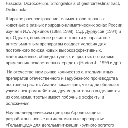
Fasciola, Dicrocoelium
,
Strongilatosis of gastrointestinal tract,
Dictiocaula.
Широкое распространение гельминтозов жвачных
животных в разных природно-климатических зонах России
изучали И.А. Архипов (1988, 1998); С.Д. Дурдусов (1994) и
др. Однако, появление резистентности у паразитов к
антгельминтным препаратам создает условия для
постоянного поиска новых высокоэффективных,
малотоксичных, общедоступных и простых по технике
применения лекарственных средств (Horton J., 1999 и др.).
На отечественном рынке количество антгельминтных
препаратов отечественного и зарубежного производства
постоянно растет. Анализ показывает, что одни обладают
узким спектром действия, другие длительно выделяются
из организма, третьи имеют побочные эффекты и
осложнения.
Научно-внедренческим центром Агроветзащита
разработаны новые антигельминтные препараты:
«Гельмицид» для дегельминтизации крупного рогатого