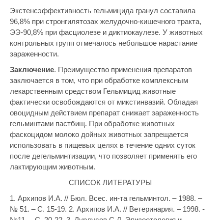
Экстенсэффективность гельмицида гранул составила
96,8% при стронгилятозах желудочно-кишечного тракта,
ЭЭ-90,8% при фасциолезе и диктиокаулезе. У животных
контрольных групп отмечалось небольшое нарастание
зараженности.
Заключение
. Преимущество применения препаратов
заключается в том, что при обработке комплексным
лекарственным средством Гельмицид животные
фактически освобождаются от микстинвазий. Обладая
овоцидным действием препарат снижает зараженность
гельминтами пастбищ. При обработке животных
фаскоцидом молоко дойных животных запрещается
использовать в пищевых целях в течение одних суток
после дегельминтизации, что позволяет применять его
лактирующим животным.
СПИСОК ЛИТЕРАТУРЫ
1. Архипов И.А. // Бюл. Всес. ин-та гельминтол. – 1988. –
№ 51. – С. 15-19. 2. Архипов И.А. // Ветеринария. – 1998. -
№11. – С. 20-22. 3. Дурдусов С.Д. Эпизоотология и