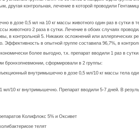
м, другая контрольная, лечение в которой проводили Гентами
 в дозе 0,5 мл на 10 кг массы животного один раз в сутки в т
ссы животного 2 раза в сутки. Лечение в обоих случаях провод
овы, в контрольной 5. Никаких осложнений или аллергических ре
. Эффективность в опытной группе составила 96,7%, в контрол
номически более выгодно, т.к. препарат вводили 1 раз в сутки
ми бронхопневмонии, сформировали в 2 группы:
нъекционный внутримышечно в дозе 0,5 мл/10 кг массы тела один
 1 мл/10 кг внутримышечно. Препарат вводили 5-7 дней. В резул
епаратов Колифлокс 5% и Оксивет
колибактериозе телят