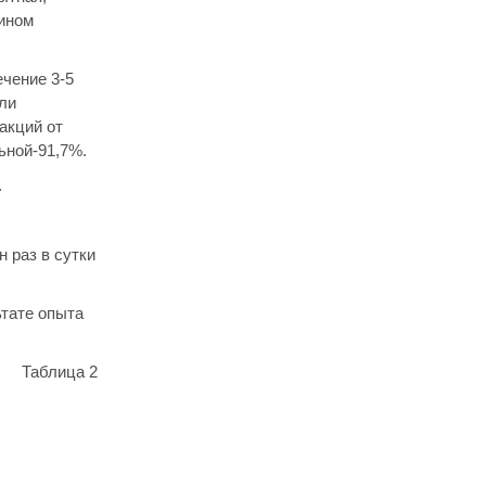
цином
ечение 3-5
или
акций от
ьной-91,7%.
.
 раз в сутки
ьтате опыта
Таблица 2