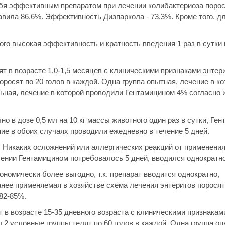
я эффективным препаратом при лечении колибактериоза порос
авила 86,6%. Эффективность Дизпаркола - 73,3%. Кроме того, д
 высокая эффективность и кратность введения 1 раз в сутки в
т в возрасте 1,0-1,5 месяцев с клиническими признаками энтер
осят по 20 голов в каждой. Одна группа опытная, лечение в ко
ная, лечение в которой проводили Гентамицином 4% согласно 
в дозе 0,5 мл на 10 кг массы животного один раз в сутки, Ге
ние в обоих случаях проводили ежедневно в течение 5 дней.
. Никаких осложнений или аллергических реакций от применени
ении Гентамицином потребовалось 5 дней, вводился однократно
номически более выгодно, т.к. препарат вводится однократно,
анее применяемая в хозяйстве схема лечения энтеритов порося
82-85%.
 в возрасте 15-35 дневного возраста с клиническими признакам
2 условные группы телят по 60 голов в каждой. Одна группа оп