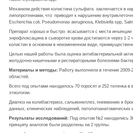
Механизм действия колистина сульфата заключается в нар
липопротеинами, что приводит к нарушению внутриклеточно
Escherichia coli, Pseudomonas aeruginosa, Klebsiella spp, Salm
Препарат хорошо и быстро всасывается с места инъекции и
энрофлоксацина в сыворотке крови достигаются через 1-2 
колистин в основном в неизмененном виде, преимущественн
Целью нашей работы была оценка антибактериальной акти
желудочно-кишечными и респираторными болезнями бактер
Материалы и методы:
Работу выполняли в течение 2009-2
областей.
Всего под опытами находилось 70 поросят и 252 теленка в
этиологии.
Диагноз на колибактериоз, сальмонеллез, пневмонию и бр
данных, клинических наблюдений, патологоанатомических и
Результаты исследований:
Под опытом №2 находились 30 
принципу аналогов были разделены на 2 группы.