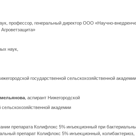
аук, профессор, генеральный директор ООО «Научно-внедренче
Агроветзащита»
ных наук,
Нижегородской государственной сельскохозяйственной академи
Емельянова
, аспирант Нижегородской
й сельскохозяйственной академии
тании препарата Колифлокс 5% инъекционный при бактериальн
альный препарат Колифлокс 5% инъекционный, колибактериоз,