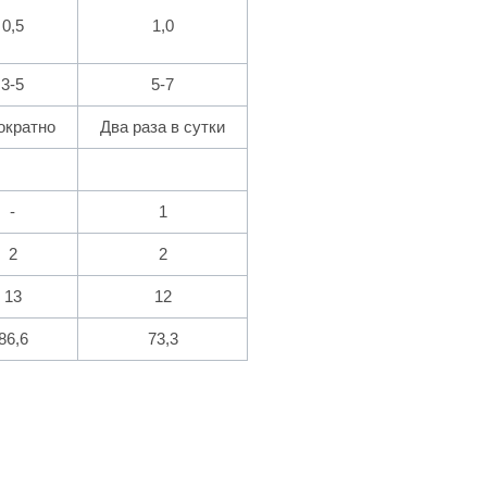
0,5
1,0
3-5
5-7
ократно
Два раза в сутки
-
1
2
2
13
12
86,6
73,3