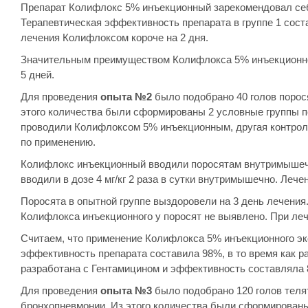
Препарат Колифлокс 5% инъекционный зарекомендовал себ
Терапевтическая эффективность препарата в группе 1 сост
лечения Колифлоксом короче на 2 дня.
Значительным преимуществом Колифлокса 5% инъекционного
5 дней.
Для проведения
опыта №2
было подобрано 40 голов порося
этого количества были сформированы 2 условные группы пор
проводили Колифлоксом 5% инъекционным, другая контроль
по применению.
Колифлокс инъекционный вводили поросятам внутримышечно 
вводили в дозе 4 мг/кг 2 раза в сутки внутримышечно. Лече
Поросята в опытной группе выздоровели на 3 день лечения
Колифлокса инъекционного у поросят не выявлено. При леч
Считаем, что применение Колифлокса 5% инъекционного эко
эффективность препарата составила 98%, в то время как р
разработана с Гентамицином и эффективность составляла 
Для проведения
опыта №3
было подобрано 120 голов телят
бронхопневмонии. Из этого количества были сформированы 