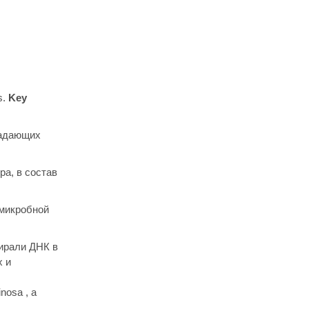
s.
Key
ладающих
а, в состав
имикробной
ирали ДНК в
х и
nosa , а