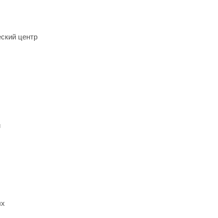
ский центр
и
ых