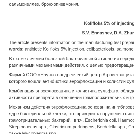
сальмонеллез, бронхопневмония.
Kolifloks 5% of injecting
S.V. Engashev, D.A. Zhu
The article presents information on the manufacturing test prepara
words:
antibiotic Kolifloks 5% injection, colibacteriosis, salmo
В схеме лечения болезней бактериальной этиологии неред
различными механизмами действия, с целью предотвращен
Фирмой ООО «Научно-внедренческий центр Агроветзащита»
которого вошли антибиотики энрофлоксацин и колистин сул
Комбинация энрофлоксацина и колистина сульфата, облад
активности препарата в отношении грамположительных и г
Механизм действия энрофлоксацина основан на ингибирова
ядре бактериальной клетки, что приводит к нарушению си
грамотрицательных бактерий, в т.ч. Escherichia coli, Haemophi
Streptococcus spp., Clostridium perfringens, Bordetella spp.
также Mycoplasma spp.