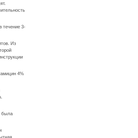
ят.
лительность
 течение 3-
итов. Из
торой
инструкции
нтамицин 4%
я
.
т была
и
ытная,