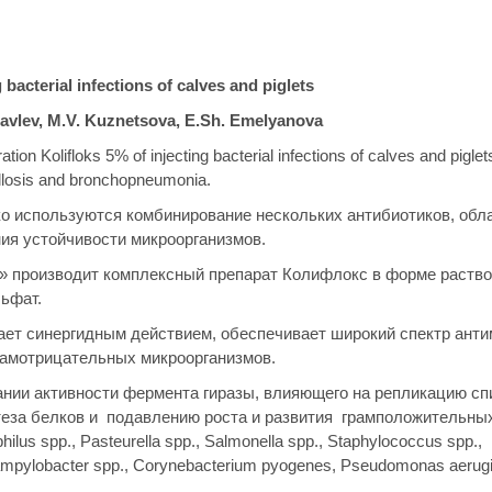
 bacterial infections of calves and piglets
ravlev, M.V. Kuznetsova, E.Sh. Emelyanova
tion Kolifloks 5% of injecting bacterial infections of calves and piglet
nellosis and bronchopneumonia.
ко используются комбинирование нескольких антибиотиков, об
ия устойчивости микроорганизмов.
 производит комплексный препарат Колифлокс в форме раствор
ьфат.
ает синергидным действием, обеспечивает широкий спектр ант
рамотрицательных микроорганизмов.
нии активности фермента гиразы, влияющего на репликацию сп
нтеза белков и подавлению роста и развития грамположительны
lus spp., Pasteurella spp., Salmonella spp., Staphylococcus spp.,
, Campylobacter spp., Corynebacterium pyogenes, Pseudomonas aerugi