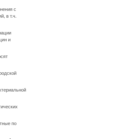
нения с
, в т.ч.
рации
цин и
осят
родской
актериальной
гических
тные по