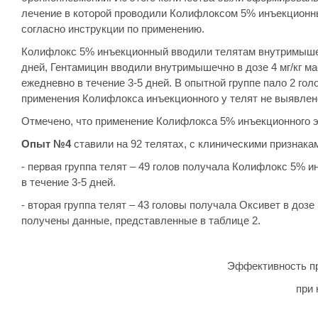
лечение в которой проводили Колифлоксом 5% инъекционны
согласно инструкции по применению.
Колифлокс 5% инъекционный вводили телятам внутримышечно
дней, Гентамицин вводили внутримышечно в дозе 4 мг/кг ма
ежедневно в течение 3-5 дней. В опытной группе пало 2 гол
применения Колифлокса инъекционного у телят не выявлено
Отмечено, что применение Колифлокса 5% инъекционного эко
Опыт №4
ставили на 92 телятах, с клиническими признака
- первая группа телят – 49 голов получала Колифлокс 5% и
в течение 3-5 дней.
- вторая группа телят – 43 головы получала Оксивет в дозе
получены данные, представленные в таблице 2.
Эффективность пр
при 