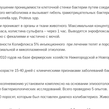
ушении проницаемости клеточной стенки бактерии путем соеди
го метаболизма и вызывает гибель грамотрицательных бактерий
onella spp, Proteus spp.
 проникает в органы и ткани животного. Максимальная концент
часа, колистина сульфата – через 1 час. Выводятся энрофлокса
о с фекалиями и частично с мочой.
вности Колифлокса 5% инъекционного при лечении телят и пор
иальной и микоплазменной этиологии.
010 годов на базе фермерских хозяйств Нижегородской и Новго
 возрасте 15-40 дней с клиническими признаками заболеваний б
онхопневмонию установили комплексно на основании эпизоотоло
 бактериологических исследований. Всего проведено 5 опытов.
поросят, которым был поставлен диагноз колибактериоз. Живо