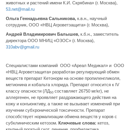
животных и растений имени К.И. Скрябина» (г. Москва),
53.net@mail.ru
Ольга Геннадьевна Сальникова,
к.в.н., научный
сотрудник, ООО «НВЦ Агроветзащита» (г. Москва),
Андрей Владимирович Балышев,
к.б.н., заместитель
директора ООО МНИЦ «ОЗОС» (г. Москва),
310abv@gmail.ru
Специалистами компаний ООО «Ареал Медикал» и ООО
«НВЦ Агроветзащита» разработан регулирующий обмен
веществ препарат Кетонорм на основе пропиленгликоля,
метионина и кобальта хлорида. Препарат относится к IV
классу опасности (ЛД
составляет 26750 мг/кг), не
50
аллергенен, не проявляет раздражающего действия на
кожу и конъюнктиву, а также не вызывает изменений при
изучении субхронической токсичности. Препарат
способствует нормализации обмена веществ у коров с
субклиническим кетозом.
Ключевые слова:
кетоз,
крупный рогатый скот, лечение, профилактика,