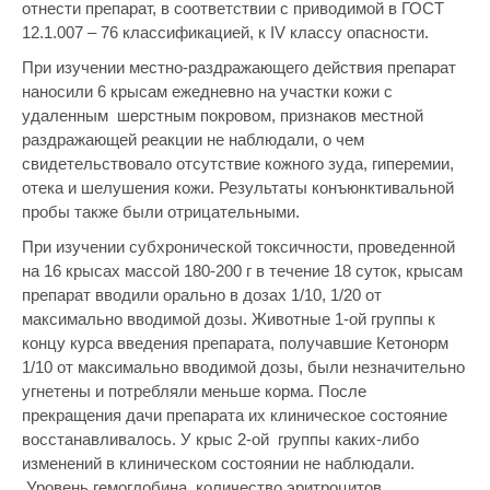
отнести препарат, в соответствии с приводимой в ГОСТ
12.1.007 – 76 классификацией, к IV классу опасности.
При изучении местно-раздражающего действия препарат
наносили 6 крысам ежедневно на участки кожи с
удаленным шерстным покровом, признаков местной
раздражающей реакции не наблюдали, о чем
свидетельствовало отсутствие кожного зуда, гиперемии,
отека и шелушения кожи. Результаты конъюнктивальной
пробы также были отрицательными.
При изучении субхронической токсичности, проведенной
на 16 крысах массой 180-200 г в течение 18 суток, крысам
препарат вводили орально в дозах 1/10, 1/20 от
максимально вводимой дозы. Животные 1-ой группы к
концу курса введения препарата, получавшие Кетонорм
1/10 от максимально вводимой дозы, были незначительно
угнетены и потребляли меньше корма. После
прекращения дачи препарата их клиническое состояние
восстанавливалось. У крыс 2-ой группы каких-либо
изменений в клиническом состоянии не наблюдали.
Уровень гемоглобина, количество эритроцитов,