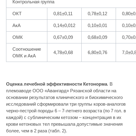
Контрольная группа
ОКТ
0,81±0,11
0,78±0,12
0,80±0
АкА
0,14±0,012
0,10±0,01
0,10±0
ОМК
0,67±0,09
0,68±0,09
0,70±0
Соотношение
4,78±0,68
6,80±0,76
7,0±0,
ОМК и АкА
Оценка лечебной эффективности Кетонорма
.
В
племзаводе ООО «Авангард» Рязанской области на
основании результатов клинического и биохимического
исследований сформировали три группы коров-аналогов
черно-пестрой породы 6 – 7-летнего возраста (по 7 гол. в
каждой) с сублиническим кетозом – концентрация в их
крови кетоновых тел превышала допустимые значения
более, чем в 2 раза (табл. 2).