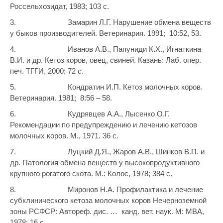
Россельхозидат, 1983; 103 с.
3. Замарин Л.Г. Нарушение обмена веществ
у быков производителей. Ветеринария. 1991; 10:52, 53.
4. Иванов А.В., Папуниди К.Х., Игнаткина
В.И. и др. Кетоз коров, овец, свиней. Казань: Лаб. опер.
печ. ТГГИ, 2000; 72 с.
5. Кондратин И.П. Кетоз молочных коров.
Ветеринария. 1981; 8:56 – 58.
6. Кудрявцев А.А., Лысенко О.Г.
Рекомендации по предупреждению и лечению кетозов
молочных коров. М., 1971. 36 с.
7. Луцкий Д.Я., Жаров А.В., Шинков В.П. и
др. Патология обмена веществ у высокопродуктивного
крупного рогатого скота. М.: Колос, 1978; 384 с.
8. Миронов Н.А. Профилактика и лечение
субклинического кетоза молочных коров Нечерноземной
зоны РСФСР: Автореф. дис. … канд. вет. наук. М: МВА,
1978; 16 с.