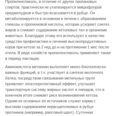
Пропиленгликоль, в отличие от других пропановых
спиртов, практически не утилизируется микрофлорой
преджелудков и быстро всасывается в рубце. Он
метаболизируется в основном в печени с образованием
глюкозы и пропионовой кислоты, которая ускоряет синтез
жиров и снижает содержание кетоновых тел в организме
животных. Благодаря этому его используют в качестве
средства профилактики и лечения высокопродуктивных
коров при кетозе за 2 нед до и на протяжении 1 мес после
отела. В ряде хозяйств пропиленгликоль применяют также
в период лактации.
Аминокислота метионин выполняет много биологически
важных функций, в т.ч. участвует в синтезе молочного
белка, посредством связывания метильных групп
проявляет гепатопротективный эффект, улучшает
транспортную систему жирных кислот и липидов, что в
конечном итоге снижает риск возникновения кетоза.
Одним из основных ее источников служат корма с
высоким содержанием нерасщепляемых в рубце
протеинов (например, рапсовый шрот). Суточная