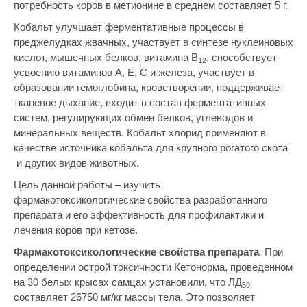
потребность коров в метионине в среднем составляет 5 г.
Кобальт улучшает ферментативные процессы в
преджелудках жвачных, участвует в синтезе нуклеиновых
кислот, мышечных белков, витамина В
, способствует
12
усвоению витаминов А, Е, С и железа, участвует в
образовании гемоглобина, кроветворении, поддерживает
тканевое дыхание, входит в состав ферментативных
систем, регулирующих обмен белков, углеводов и
минеральных веществ. Кобальт хлорид применяют в
качестве источника кобальта для крупного рогатого скота
и других видов животных.
Цель данной работы – изучить
фармакотоксикологические свойства разработанного
препарата и его эффективность для профилактики и
лечения коров при кетозе.
Фармакотоксикологические свойства препарата
.
При
определении острой токсичности Кетонорма, проведенном
на 30 белых крысах самцах установили, что ЛД
50
составляет 26750 мг/кг массы тела. Это позволяет