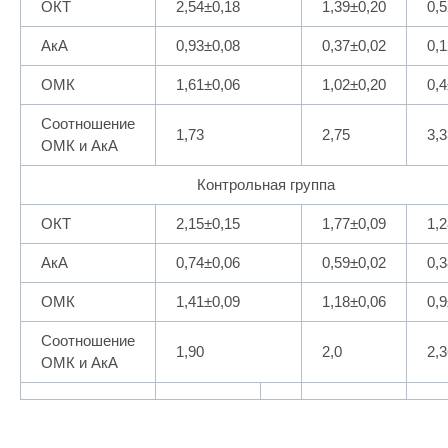
ОКТ
2,54±0,18
1,39±0,20
0,
АкА
0,93±0,08
0,37±0,02
0,
ОМК
1,61±0,06
1,02±0,20
0,4
Соотношение
1,73
2,75
3,3
ОМК и АкА
Контрольная группа
ОКТ
2,15±0,15
1,77±0,09
1,
АкА
0,74±0,06
0,59±0,02
0,
ОМК
1,41±0,09
1,18±0,06
0,9
Соотношение
1,90
2,0
2,3
ОМК и АкА