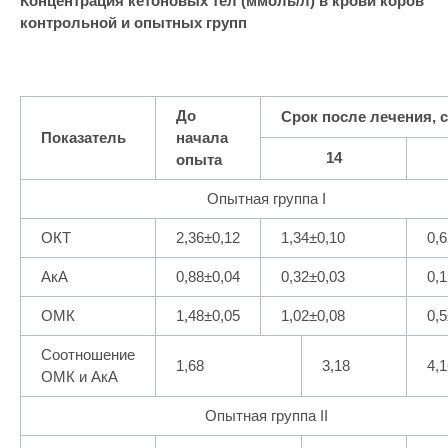
Концентрация кетоновых тел (ммоль/л) в крови коров
контрольной и опытных групп
До
Срок после лечения, с
Показатель
начала
14
опыта
Опытная группа I
ОКТ
2,36±0,12
1,34±0,10
0,
АкА
0,88±0,04
0,32±0,03
0,
ОМК
1,48±0,05
1,02±0,08
0,5
Соотношение
1,68
3,18
4,1
ОМК и АкА
Опытная группа II