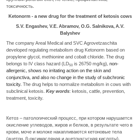
токсичность.
Ketonorm - a new drug for the treatment of ketosis cows
S
.
V
.
Engashev
,
V
.
E
.
Abramov
, O.G. Salnikova,
A
.
V
.
Balyshev
The company Areal Medical and SVC Agrovetzaschita
developed regulating metabolism drug Ketonorm based on
propylene glycol, methionine and cobalt chloride. The drug
belongs to IV class hazard (LD
is 26750 mg/kg),
non-
50
allergenic, shows no irritating action on the skin and
conjunctiva, and also no change in the study of subchronic
toxicity.
The drug helps to normalize metabolism in cows with
subclinical ketosis.
Key
words
: ketosis, cattle, prevention,
treatment, toxicity.
Кетоз – патологический процесс, при котором нарушается
окисление углеводов, жиров и белков, в результате чего в
крови, моче и молоке накапливаются кетоновые тела
(ацетон, β-оксимасляная и ацетоуксусная кислоты),