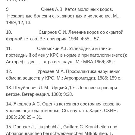
9. Синев А.В. Кетоз молочных коров.
Незаразные болезни с.-х. животных и их лечение. М.,
1959; 12, 13.
10. Смирнов С.И. Лечение коров со скрытой
формой кетоза. Ветеринария. 1984; 4:55 – 57.
11. Савойский А.Г. Углеводный и глико-
протеидный обмен у КРС в норме и при патологии (кетоз):
Автореф. дис. … д-ра вет. наук. М.: МВА,1969; 36 с.
12. Уразаев М.А. Профилактика нарушения
обмена веществ у КРС. М.: Агропромиздат, 1986; 159 с.
13. Шмуйлович Л. М., Луцкий Д.Я. Лечение коров при
кетозе. Ветеринария. 1980; 9:38.
14. Яковлев А.С. Оценка кетозного состояния коров по
уровню ацетона в молоке. Сб. науч. тр. Харьк. СХИН.
1983; 296:29 – 31.
15. Danuser J., Luginbuhl J., Gaillard C. Krankheiten und
Abgangsursachen bei schweizerischen Milkhkuhen. 1.