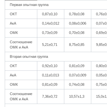
Первая опытная группа
ОКТ
0,87±0,10
0,78±0,08
0,76±0
АкА
0,14±0,012
0,08±0,006
0,07±0
ОМК
0,73±0,09
0,70±0,08
0,69±0
Соотношение
5,21±0,71
8,75±0,85
9,85±0
ОМК и АкА
Вторая опытная группа
ОКТ
0,92±0,10
0,81±0,09
0,80±0
АкА
0,11±0,013
0,07±0,009
0,05±0
ОМК
0,81±0,09
0,74±0,08
0,75±0
Соотношение
7,36±0,72
10,57±1,3
15,0±1
ОМК и АкА