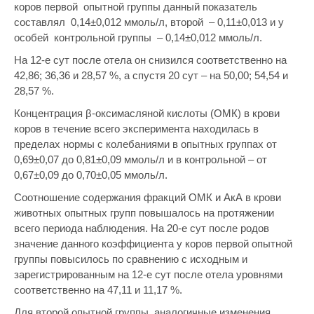
коров первой опытной группы данный показатель
составлял 0,14±0,012 ммоль/л, второй – 0,11±0,013 и у
особей контрольной группы – 0,14±0,012 ммоль/л.
На 12-е сут после отела он снизился соответственно на
42,86; 36,36 и 28,57 %, а спустя 20 сут – на 50,00; 54,54 и
28,57 %.
Концентрация
β
-оксимасляной кислоты (ОМК) в крови
коров в течение всего эксперимента находилась в
пределах нормы с колебаниями в опытных группах от
0,69±0,07 до 0,81±0,09 ммоль/л и в контрольной – от
0,67±0,09 до 0,70±0,05 ммоль/л.
Соотношение содержания фракций ОМК и АкА в крови
животных опытных групп повышалось на протяжении
всего периода наблюдения. На 20-е сут после родов
значение данного коэффициента у коров первой опытной
группы повысилось по сравнению с исходным и
зарегистрированным на 12-е сут после отела уровнями
соответственно на 47,11 и 11,17 %.
Для второй опытной группы аналогичные изменения