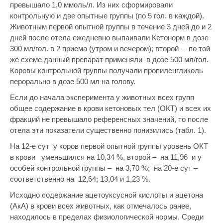
превышало 1,0 ммоль/л. Из них сформировали
контрольную и две опытные группы (по 5 гол. в каждой).
Животным первой опытной группы в течение 3 дней до и 2
дней после отела ежедневно выпаивали Кетонорм в дозе
300 мл/гол. в 2 приема (утром и вечером); второй – по той
же схеме данный препарат применяли в дозе 500 мл/гол.
Коровы контрольной группы получали пропиленгликоль
перорально в дозе 500 мл на голову.
Если до начала эксперимента у животных всех групп
общее содержание в крови кетоновых тел (ОКТ) и всех их
фракций не превышало референсных значений, то после
отела эти показатели существенно понизились (табл. 1).
На 12-е сут у коров первой опытной группы уровень ОКТ
в крови уменьшился на 10,34 %, второй – на 11,96 и у
особей контрольной группы – на 3,70 %; на 20-е сут –
соответственно на 12,64; 13,04 и 1,23 %.
Исходно содержание ацетоуксусной кислоты и ацетона
(АкА) в крови всех животных, как отмечалось ранее,
находилось в пределах физиологической нормы. Среди