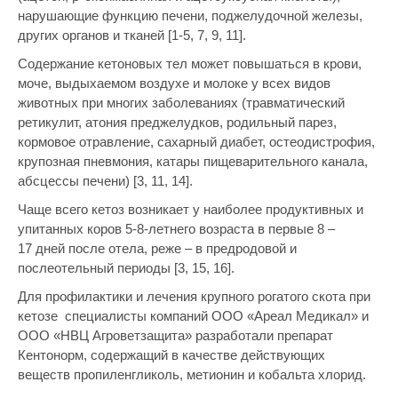
нарушающие функцию печени, поджелудочной железы,
других органов и тканей [1-5, 7, 9, 11].
Содержание кетоновых тел может повышаться в крови,
моче, выдыхаемом воздухе и молоке у всех видов
животных при многих заболеваниях (травматический
ретикулит, атония преджелудков, родильный парез,
кормовое отравление, сахарный диабет, остеодистрофия,
крупозная пневмония, катары пищеварительного канала,
абсцессы печени) [3, 11, 14].
Чаще всего кетоз возникает у наиболее продуктивных и
упитанных коров 5-8-летнего возраста в первые 8 –
17 дней после отела, реже – в предродовой и
послеотельный периоды [3, 15, 16].
Для профилактики и лечения крупного рогатого скота при
кетозе специалисты компаний ООО «Ареал Медикал» и
ООО «НВЦ Агроветзащита» разработали препарат
Кентонорм, содержащий в качестве действующих
веществ пропиленгликоль, метионин и кобальта хлорид.