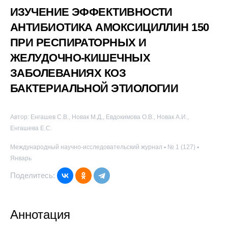
ИЗУЧЕНИЕ ЭФФЕКТИВНОСТИ
АНТИБИОТИКА АМОКСИЦИЛЛИН 150
ПРИ РЕСПИРАТОРНЫХ И
ЖЕЛУДОЧНО-КИШЕЧНЫХ
ЗАБОЛЕВАНИЯХ КОЗ
БАКТЕРИАЛЬНОЙ ЭТИОЛОГИИ
Автор: Енгашев С.В., Новак М.Д., Евдокимова О.В., Новак А.И.,
Енгашева Е.С.
Международный научно-исследовательский журнал ▪ № 1 (127) ▪
Январь
Поделитесь:
Аннотация