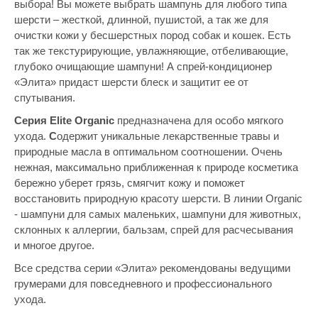
выбора! Вы можете выбрать шампунь для любого типа
шерсти – жесткой, длинной, пушистой, а так же для
очистки кожи у бесшерстных пород собак и кошек.
Есть
так же текстурирующие, увлажняющие, отбеливающие,
глубоко очищающие шампуни! А спрей-кондиционер
«Элита» придаст шерсти блеск и защитит ее от
спутывания.
Серия Elite Organic
предназначена для особо мягкого
ухода.
С
одержит уникальные лекарственные травы и
природные масла в оптимальном соотношении. Очень
нежная, максимально приближенная к природе косметика
бережно уберет грязь, смягчит кожу и поможет
восстановить природную красоту шерсти. В линии Organic
- шампуни для самых маленьких, шампуни для животных,
склонных к аллергии, бальзам, спрей для расчесывания
и многое другое.
Все средства серии «Элита» рекомендованы ведущими
грумерами для повседневного и про­фессионального
ухода.