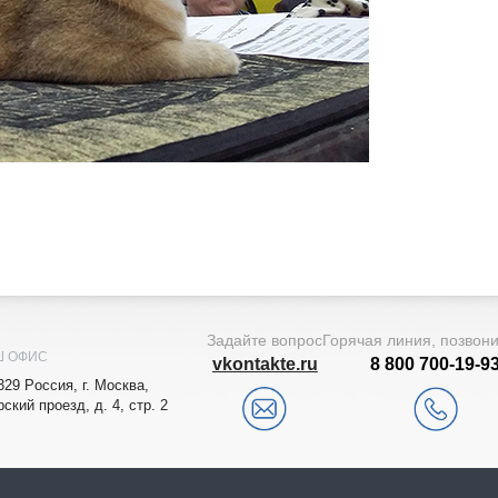
Задайте вопрос
Горячая линия, позвон
Ш ОФИС
vkontakte.ru
8 800 700-19-9
329
Рoccия,
г. Мocквa
,
рский проезд, д. 4, стр. 2