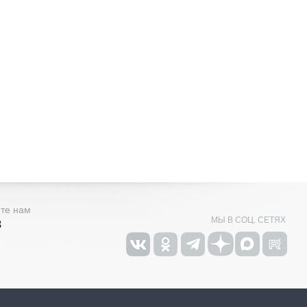
ите нам
МЫ В СОЦ. СЕТЯХ
3