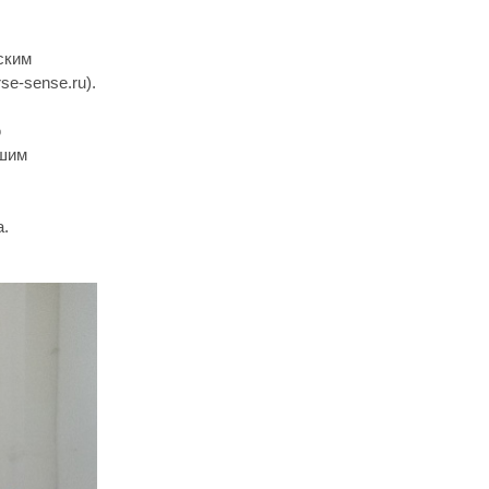
ским
e-sense.ru).
ю
ашим
а.