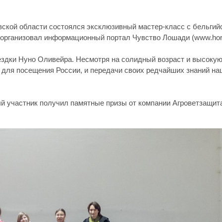
вской области состоялся эксклюзивный мастер-класс с бельгий
й организовал информационный портал Чувство Лошади (www.hors
ыездки Нуно Оливейра. Несмотря на солидный возраст и высоку
мя для посещения России, и передачи своих редчайших знаний н
 участник получил памятные призы от компании Агроветзащит