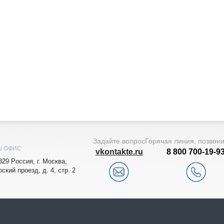
Задайте вопрос
Горячая линия, позвон
Ш ОФИС
vkontakte.ru
8 800 700-19-9
329
Рoccия,
г. Мocквa
,
рский проезд, д. 4, стр. 2