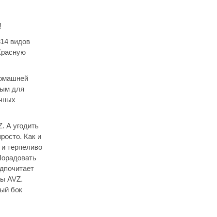
!
314 видов
Красную
домашней
мым для
ачных
. А угодить
росто. Как и
 и терпеливо
 Порадовать
едпочитает
ты AVZ.
тый бок