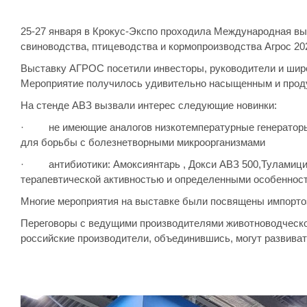
25-27 января в Крокус-Экспо проходила Международная выс
свиноводства, птицеводства и кормопроизводства Агрос 20
Выставку АГРОС посетили инвесторы, руководители и широк
Мероприятие получилось удивительно насыщенным и прод
На стенде АВЗ вызвали интерес следующие новинки:
· не имеющие аналогов низкотемпературные генераторы
для борьбы с болезнетворными микроорганизмами
· антибиотики: Амоксиянтарь , Докси АВЗ 500,Туламицин
терапевтической активностью и определенными особеннос
Многие мероприятия на выставке были посвящены импорто
Переговоры с ведущими производителями животноводческой
российские производители, объединившись, могут развива