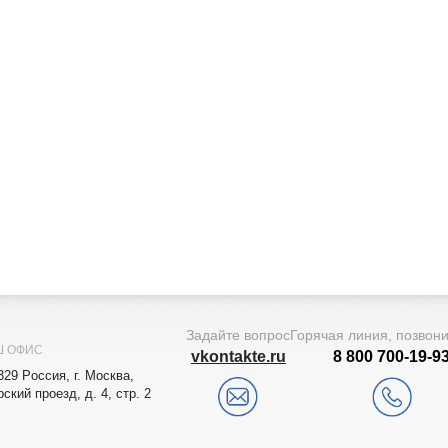
Задайте вопрос
Горячая линия, позвон
Ш ОФИС
vkontakte.ru
8 800 700-19-9
329
Рoccия,
г. Мocквa
,
рский проезд, д. 4, стр. 2