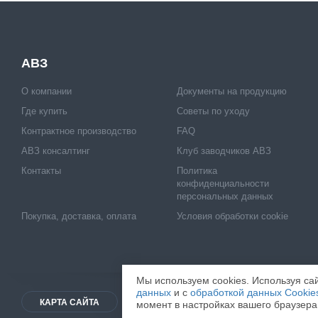
АВЗ
О компании
Документы на продукцию
Где купить
Советы по уходу
Контрактное производство
FAQ
АВЗ консалтинг
Клуб заводчиков АВЗ
Контакты
Политика
конфиденциальности
персональных данных
Покупка, доставка, оплата
Условия обработки cookie
Мы используем cookies. Используя сай
данных
и с
обработкой данных Cookie
КАРТА САЙТА
© 2026
ООО "НВЦ АГРОВЕТЗАЩ
момент в настройках вашего браузера