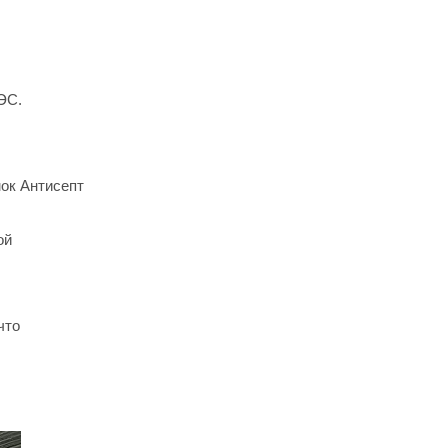
ЭС.
ок Антисепт
ой
что