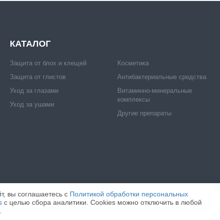
КАТАЛОГ
Защита от блох и клещей
Косметика
Защита от глистов
Антибактериальные средства
Уход за глазами
Витаминно-минеральные
комплексы
Уход за ушами
Другие препараты
т, вы соглашаетесь c
Политикой обработки персональных
s
с целью сбора аналитики. Cookies можно отключить в любой
ИТА".
ИНН: 7716520412
ОГРН: 1057746171097
ВСЕ ПРАВА ЗАЩИЩЕНЫ.
.