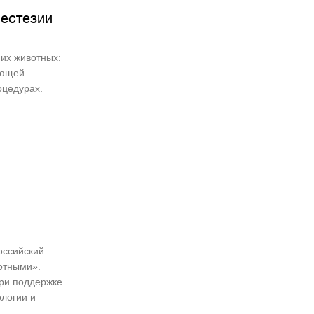
естезии
их животных:
ающей
оцедурах.
оссийский
отными».
ри поддержке
ологии и