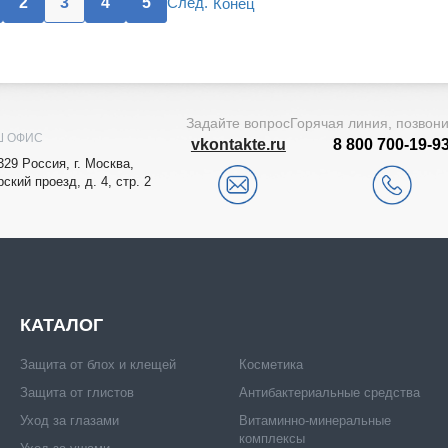
2
3
4
5
След.
Конец
Задайте вопрос
Горячая линия, позвон
Ш ОФИС
vkontakte.ru
8 800 700-19-9
329
Рoccия,
г. Мocквa
,
рский проезд, д. 4, стр. 2
КАТАЛОГ
Защита от блох и клещей
Косметика
Защита от глистов
Антибактериальные средства
Уход за глазами
Витаминно-минеральные
комплексы