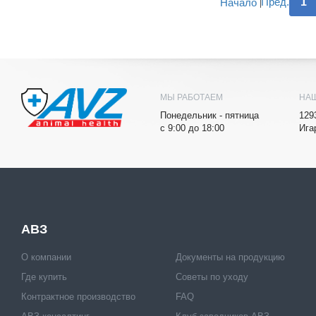
Пред.
1
Начало
МЫ РАБОТАЕМ
НА
Понедельник - пятница
129
с 9:00 до 18:00
Ига
АВЗ
О компании
Документы на продукцию
Где купить
Советы по уходу
Контрактное производство
FAQ