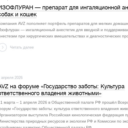
ИЗОФЛУРАН — препарат для ингаляционной ан
собак и кошек
Компания AVZ пополняет портфель препаратов для мелких домашн
Изофлуран — ингаляционный анестетик для вводной и поддержив
нестезии при хирургических вмешательствах и диагностических пр
Читать далее
 апреля 2026
AVZ на форуме «Государство заботы: Культура
ответственного владения животными»
31 марта – 1 апреля 2026 в Общественной палате РФ прошёл Всер
орум «Государство заботы: культура ответственного владения жив
Организатором выступила Российская кинологическая федерация п
инистерства природных ресурсов и экологии РФ и Комиссии по эк
устойчивому развитию Общественной палаты РФ.