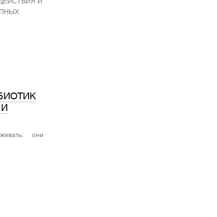
ДЕЙСТВИЯ И
УПНЫХ
БИОТИК
 И
живать: они