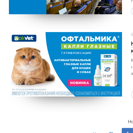
6
а
Но