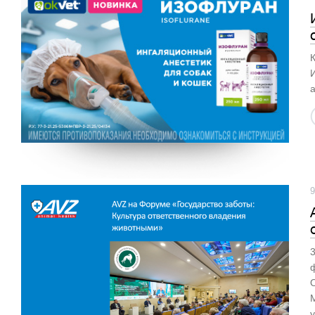
а
9
ф
М