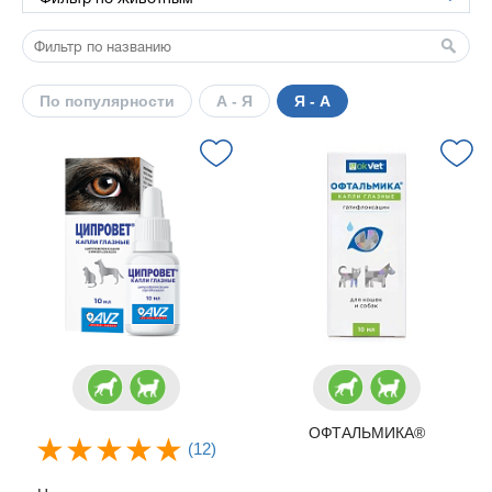
По популярности
А - Я
Я - А
ОФТАЛЬМИКА®
(12)