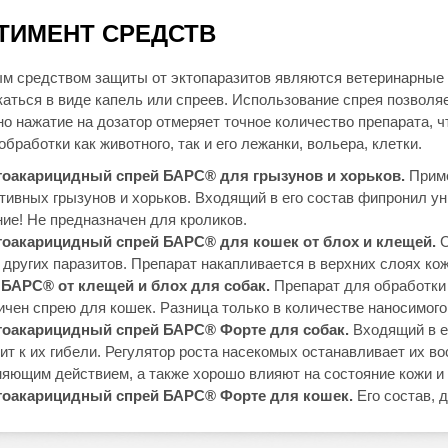
ТИМЕНТ СРЕДСТВ
 средством защиты от эктопаразитов являются ветеринарные 
каться в виде капель или спреев. Использование спрея позволя
но нажатие на дозатор отмеряет точное количество препарата, 
бработки как животного, так и его лежанки, вольера, клетки.
тоакарицидный спрей БАРС® для грызунов и хорьков.
Приме
тивных грызунов и хорьков. Входящий в его состав фипронил ун
ие! Не предназначен для кроликов.
тоакарицидный спрей БАРС® для кошек от блох и клещей.
С
 других паразитов. Препарат накапливается в верхних слоях кожи
 БАРС® от клещей и блох для собак.
Препарат для обработки 
ичен спрею для кошек. Разница только в количестве наносимого
тоакарицидный спрей БАРС® Форте для собак.
Входящий в е
ит к их гибели. Регулятор роста насекомых останавливает их в
яющим действием, а также хорошо влияют на состояние кожи и
тоакарицидный спрей БАРС® Форте для кошек.
Его состав, 