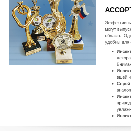
АССОР
Эффективным
могут выпус
область. Од
удобны для о
Инсек
декора
Вниман
Инсек
вшей и
Спрей
аналог
Инсек
привод
увлажн
Инсек