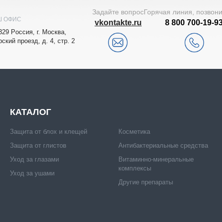
Задайте вопрос
Горячая линия, позвон
Ш ОФИС
vkontakte.ru
8 800 700-19-9
329
Рoccия,
г. Мocквa
,
рский проезд, д. 4, стр. 2
КАТАЛОГ
Защита от блох и клещей
Косметика
Защита от глистов
Антибактериальные средства
Уход за глазами
Витаминно-минеральные
комплексы
Уход за ушами
Другие препараты