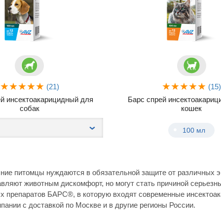
(21)
(15
ей инсектоакарицидный для
Барс спрей инсектоакариц
собак
кошек
100 мл
ие питомцы нуждаются в обязательной защите от различных эк
авляют животным дискомфорт, но могут стать причиной серьезн
х препаратов БАРС®, в которую входят современные инсектоак
пании с доставкой по Москве и в другие регионы России.