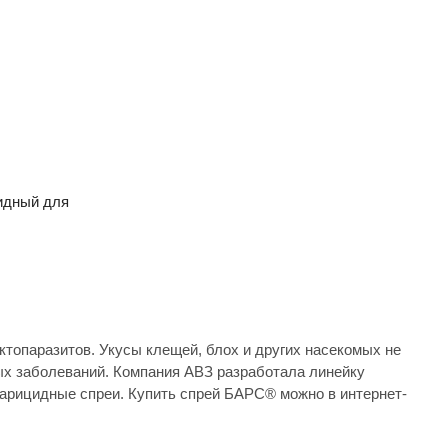
)
идный для
топаразитов. Укусы клещей, блох и других насекомых не
ых заболеваний. Компания АВЗ разработала линейку
арицидные спреи. Купить спрей БАРС® можно в интернет-