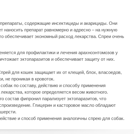
препараты, содержащие инсектициды и акарициды. Они
ет наносить препарат равномерно и адресно – на нужную
что обеспечивает экономный расход лекарства. Спреи очень
няется для профилактики и лечения арахноэнтомозов у
ичтожает эктопаразитов и обеспечивает защиту от них.
прей для кошек защищает их от клещей, блох, власоедов,
, не проникая в кровоток.
собак по составу, действию и способу применения
 лекарства, которое определяется весом животного.
го состав фипронил парализует эктопаразитов, что
оспроизведение. Глицерин и касторовое масло обладают
 шерсти.
действие и способ применения аналогичны спрею для собак.