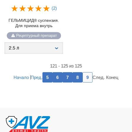
(2)
ГЕЛЬМИЦИД® суспензия.
Для приема внутрь
Рецептурный препарат
121 - 125 из 125
Пред.
След.
Начало
5
6
7
8
9
Конец