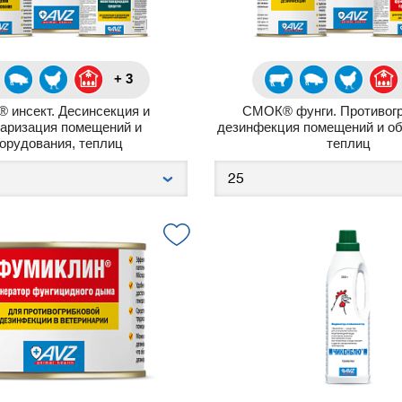
+ 3
 инсект. Десинсекция и
СМОК® фунги. Противог
каризация помещений и
дезинфекция помещений и об
орудования, теплиц
теплиц