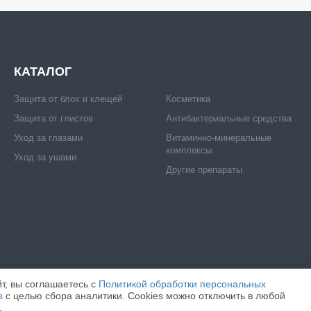
КАТАЛОГ
Защита от блох и клещей
Косметика
Защита от глистов
Антибактериальные средства
Уход за глазами
Витаминно-минеральные
комплексы
Уход за ушами
Другие препараты
т, вы соглашаетесь c
Политикой обработки персональных
s
с целью сбора аналитики. Cookies можно отключить в любой
ИТА".
ИНН: 7716520412
ОГРН: 1057746171097
ВСЕ ПРАВА ЗАЩИЩЕНЫ.
.