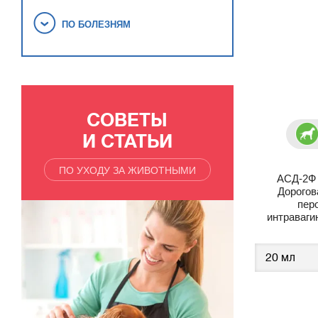
ПО БОЛЕЗНЯМ
СОВЕТЫ
И СТАТЬИ
ПО УХОДУ ЗА ЖИВОТНЫМИ
АСД-2Ф 
Дорогов
пер
интраваги