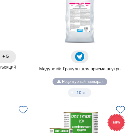
+ 5
инъекций
Мадувет®. Гранулы для приема внутрь
Рецептурный препарат
10 кг
NEW