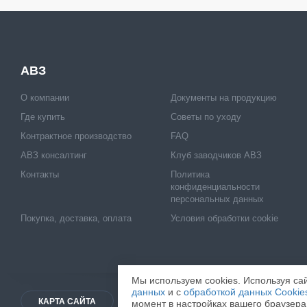
АВЗ
О компании
Документы на продукцию
Где купить
Советы по уходу
Контрактное производство
FAQ
АВЗ консалтинг
Клуб заводчиков АВЗ
Контакты
Политика
конфиденциальности
персональных данных
Покупка, доставка, оплата
Условия обработки cookie
Мы используем cookies. Используя сай
данных
и с
обработкой данных Cookie
КАРТА САЙТА
© 2026
ООО "НВЦ АГРОВЕТЗАЩ
момент в настройках вашего браузера