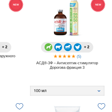
NEW
NEW
+ 2
+ 2
аружного
(5)
АСД®-3Ф – Антисептик-стимулятор
Дорогова фракция 3