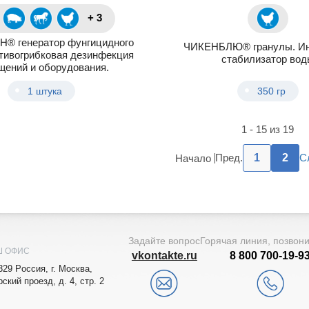
+ 3
® генератор фунгицидного
ЧИКЕНБЛЮ® гранулы. Ин
тивогрибковая дезинфекция
стабилизатор вод
щений и оборудования.
1 штука
350 гр
1 - 15 из 19
Пред.
1
2
С
Начало
Задайте вопрос
Горячая линия, позвон
Ш ОФИС
vkontakte.ru
8 800 700-19-9
329
Рoccия,
г. Мocквa
,
рский проезд, д. 4, стр. 2