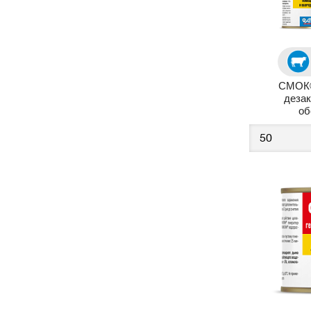
СМОК®
деза
об