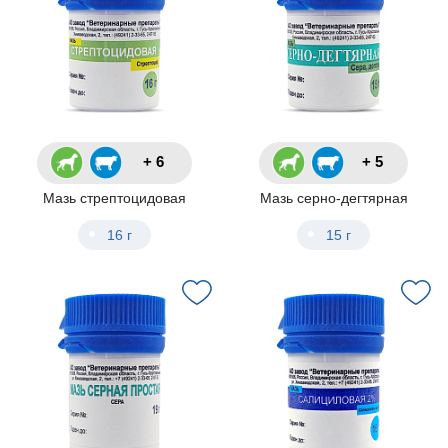
+ 6
+ 5
Мазь стрептоцидовая
Мазь серно-дегтярная
16 г
15 г