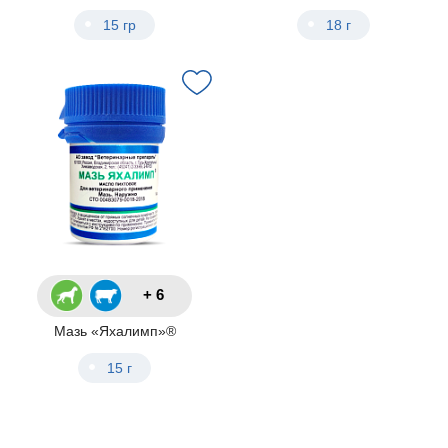
15 гр
18 г
+ 6
Мазь «Яхалимп»®
15 г