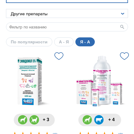
По популярности
А - Я
Я - А
+ 3
+ 4