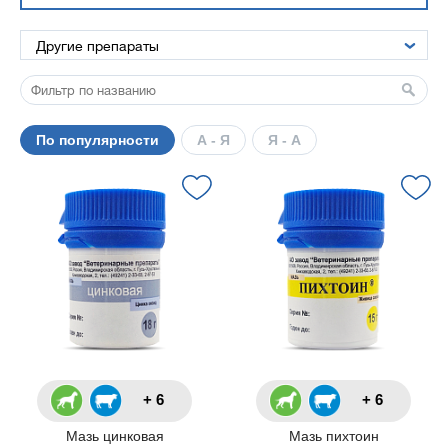
По популярности
А - Я
Я - А
+ 6
+ 6
Мазь цинковая
Мазь пихтоин