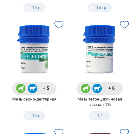
18 г
15 гр
+ 5
+ 6
Мазь серно-дегтярная
Мазь тетрациклиновая
глазная 1%
15 г
17 г