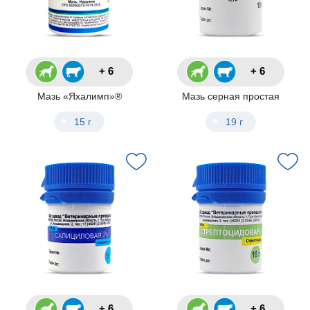
+ 6
+ 6
Мазь «Яхалимп»®
Мазь серная простая
15 г
19 г
+ 6
+ 6