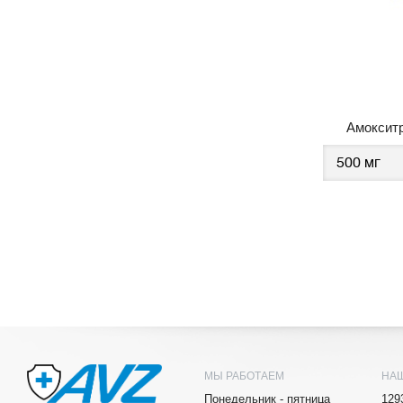
Амоксит
МЫ РАБОТАЕМ
НА
Понедельник - пятница
129