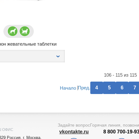
рон жевательные таблетки
106 - 115 из 115
Пред.
4
5
6
7
Начало
Задайте вопрос
Горячая линия, позвон
Ш ОФИС
vkontakte.ru
8 800 700-19-9
329
Рoccия,
г. Мocквa
,