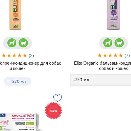
(2)
(7)
c спрей-кондиционер для собак
Elite Organic бальзам-конд
и кошек
собак и кошек
270 мл
NEW