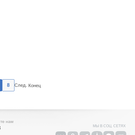
8
След.
Конец
ите нам
МЫ В СОЦ. СЕТЯХ
3