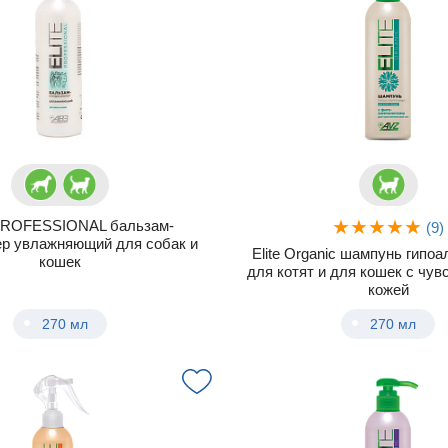
PROFESSIONAL бальзам-
(9)
ер увлажняющий для собак и
Elite Organic шампунь гипо
кошек
для котят и для кошек с чув
кожей
270 мл
270 мл