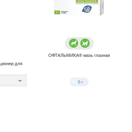
ОФТАЛЬМИКА® мазь глазная
иционер для
5 г