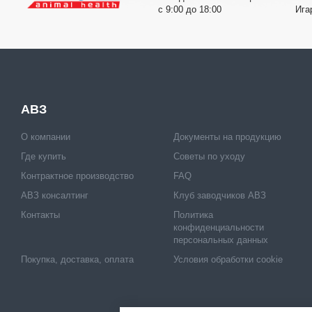
с 9:00 до 18:00
Ига
АВЗ
О компании
Документы на продукцию
Где купить
Советы по уходу
Контрактное производство
FAQ
АВЗ консалтинг
Клуб заводчиков АВЗ
Контакты
Политика
конфиденциальности
персональных данных
Покупка, доставка, оплата
Условия обработки cookie