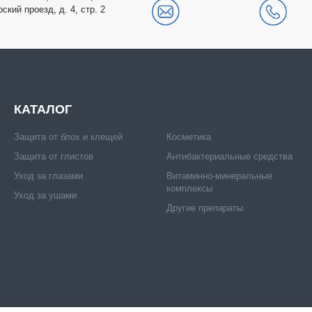
рский проезд, д. 4, стр. 2
КАТАЛОГ
Защита от блох и клещей
Косметика
Защита от глистов
Антибактериальные средства
Уход за глазами
Витаминно-минеральные
комплексы
Уход за ушами
Другие препараты