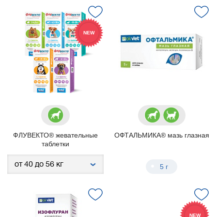
NEW
ФЛУВЕКТО® жевательные
ОФТАЛЬМИКА® мазь глазная
таблетки
5 г
NEW