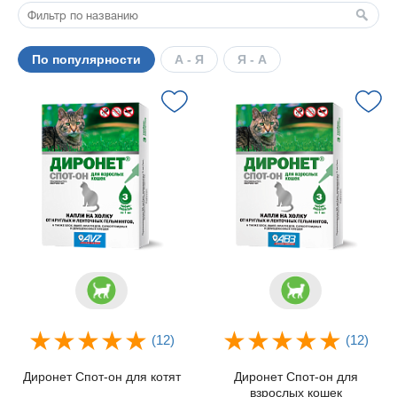
По популярности
А - Я
Я - А
(12)
(12)
Диронет Спот-он для котят
Диронет Спот-он для
взрослых кошек