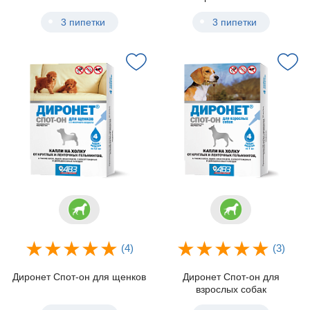
3 пипетки
3 пипетки
(4)
(3)
Диронет Спот-он для щенков
Диронет Спот-он для
взрослых собак