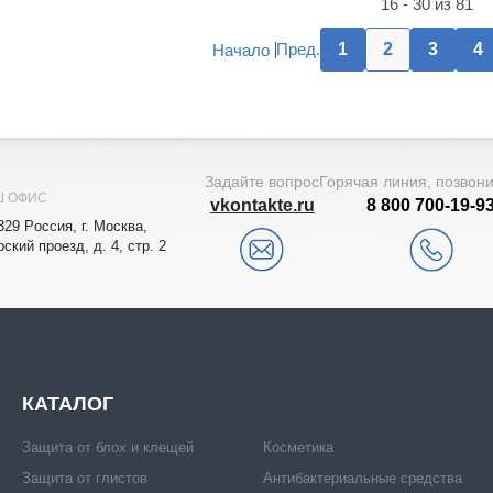
16 - 30 из 81
Пред.
1
2
3
4
Начало
Задайте вопрос
Горячая линия, позвон
Ш ОФИС
vkontakte.ru
8 800 700-19-9
329
Рoccия,
г. Мocквa
,
рский проезд, д. 4, стр. 2
КАТАЛОГ
Защита от блох и клещей
Косметика
Защита от глистов
Антибактериальные средства