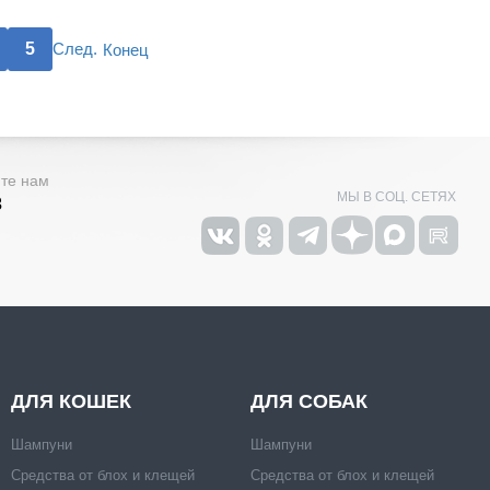
5
След.
Конец
ите нам
МЫ В СОЦ. СЕТЯХ
3
ДЛЯ КОШЕК
ДЛЯ СОБАК
Шампуни
Шампуни
Средства от блох и клещей
Средства от блох и клещей