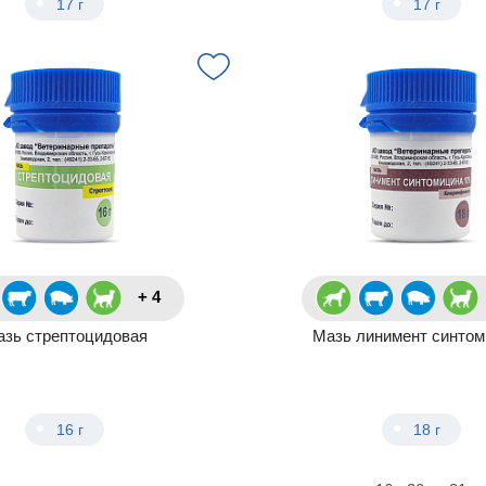
17 г
17 г
+ 4
зь стрептоцидовая
Мазь линимент синто
16 г
18 г