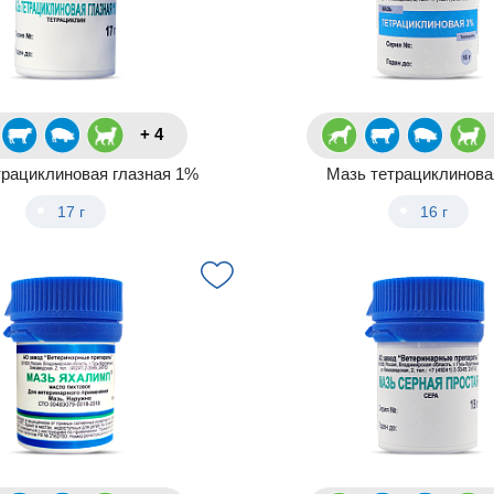
+ 4
трациклиновая глазная 1%
Мазь тетрациклинов
17 г
16 г