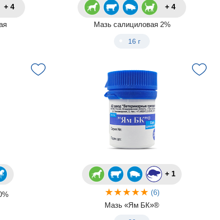
+ 4
+ 4
ая
Мазь салициловая 2%
16 г
+ 1
(6)
10%
Мазь «Ям БК»®