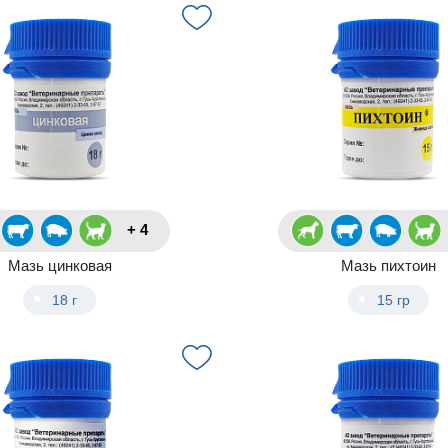
+ 4
Мазь цинковая
Мазь пихтоин
18 г
15 гр