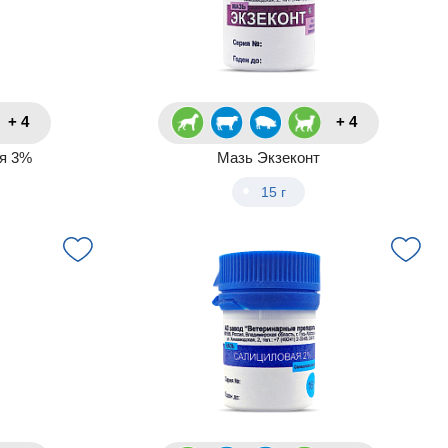
+ 4
+ 4
ая 3%
Мазь Экзеконт
15 г