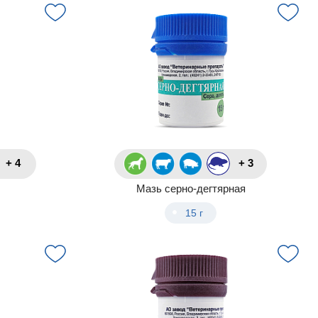
+ 4
+ 3
Мазь серно-дегтярная
15 г