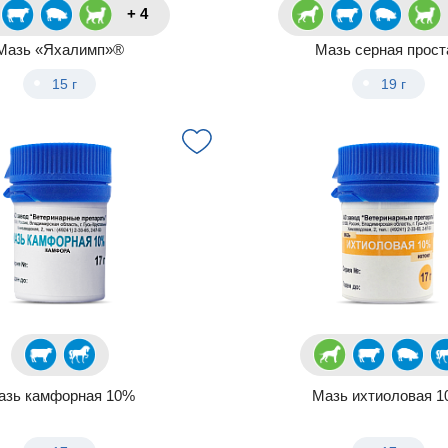
+ 4
Мазь «Яхалимп»®
Мазь серная прост
15 г
19 г
азь камфорная 10%
Мазь ихтиоловая 