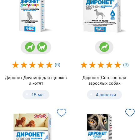
(6)
(3)
Диронет Джуниор для щенков
Диронет Спот-он для
и котят
взрослых собак
15 мл
4 пипетки