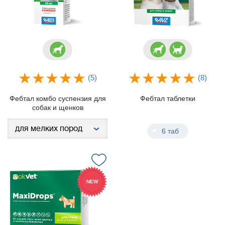
(5)
(8)
Фебтал комбо суспензия для
Фебтал таблетки
собак и щенков
6 таб
NEW