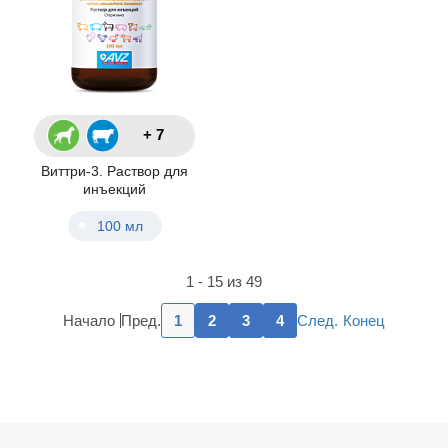
+ 7
Виттри-3. Раствор для
инъекций
100 мл
1 - 15 из 49
Пред.
След.
Начало
1
2
3
4
Конец