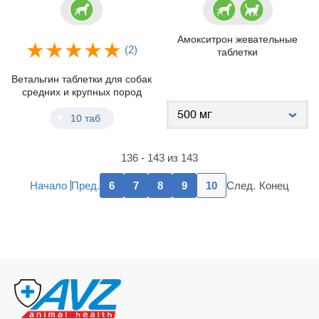
Амокситрон жевательные
(2)
таблетки
Ветальгин таблетки для собак
средних и крупных пород
10 таб
136 - 143 из 143
Пред.
След.
Начало
6
7
8
9
10
Конец