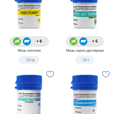
+ 6
+ 5
Мазь пихтоин
Мазь серно-дегтярная
15 гр
15 г