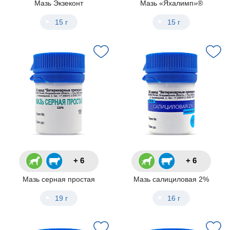
Мазь Экзеконт
Мазь «Яхалимп»®
15 г
15 г
+ 6
+ 6
Мазь серная простая
Мазь салициловая 2%
19 г
16 г