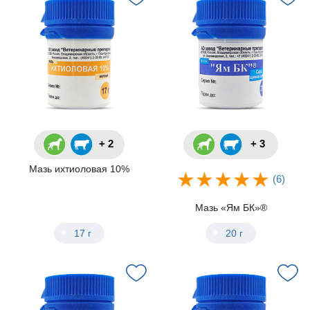
+ 2
+ 3
Мазь ихтиоловая 10%
(6)
Мазь «Ям БК»®
17 г
20 г