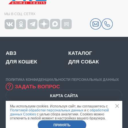
МЫ В СОЦ. СЕТЯХ
АВЗ
КАТАЛОГ
ДЛЯ КОШЕК
ДЛЯ СОБАК
ПОЛИТИКА КОНФИДЕНЦИАЛЬНОСТИ ПЕРСОНАЛЬНЫХ ДАННЫХ
ЗАДАТЬ ВОПРОС
КАРТА САЙТА
© 2026
ООО "НВЦ АГРОВЕТЗАЩИТА".
ИНН: 7716520412
Мы используем cookies. Используя сайт, вы соглашаетесь c
ОГРН: 1057746171097
ВСЕ ПРАВА ЗАЩИЩЕНЫ.
Политикой обработки персональных данных
и с
обработкой
РАЗРАБОТКА САЙТА
данных Cookies
с целью сбора аналитики. Cookies можно
отключить в любой момент в настройках вашего браузера.
ПРИНЯТЬ