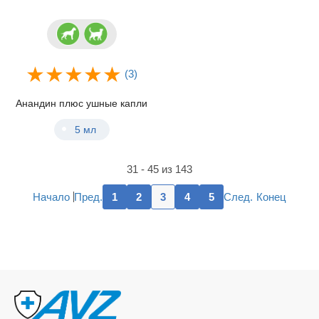
(3)
Анандин плюс ушные капли
5 мл
31 - 45 из 143
Пред.
След.
Начало
1
2
3
4
5
Конец