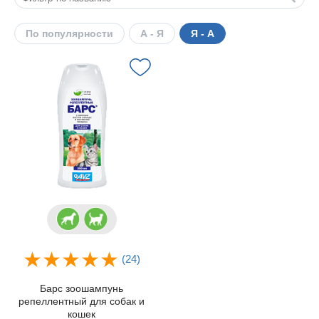
По популярности
А - Я
Я - А
(24)
Барс зоошампунь
репеллентный для собак и
кошек